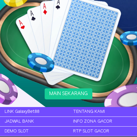
MAIN SEKARANG
LINK GalaxyBet88
TENTANG KAMI
JADWAL BANK
INFO ZONA GACOR
DEMO SLOT
RTP SLOT GACOR